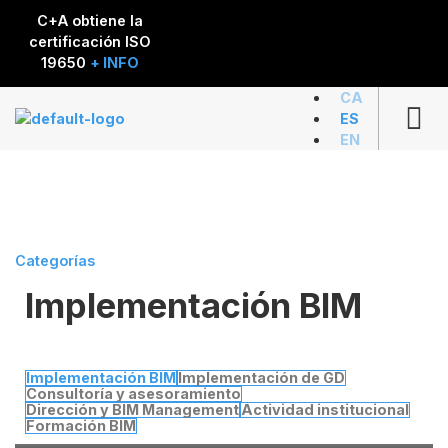
C+A obtiene la
certificación ISO
19650
+ INFO
CA
ES
EN
Categorías
Implementación BIM
Implementación del BIM en la
DGIM de la Generalitat de
Implementación BIM
Implementación de GD
Consultoría y asesoramiento
Catalunya (UTE con Ingreen)
Dirección y BIM Management
Actividad institucional
Formación BIM