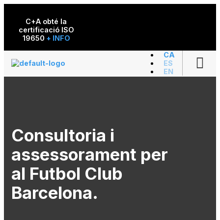
C+A obté la
certificació ISO
19650
+ INFO
CA
ES
EN
Consultoria i
assessorament per
al Futbol Club
Barcelona.