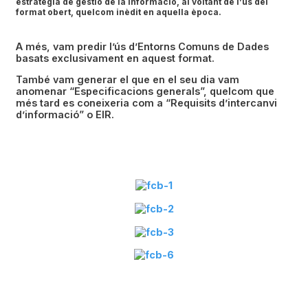
estratègia de gestió de la informació, al voltant de l’ús del
format obert, quelcom inèdit en aquella època.
A més, vam predir l’ús d’Entorns Comuns de Dades
basats exclusivament en aquest format.
També vam generar el que en el seu dia vam
anomenar “Especificacions generals”, quelcom que
més tard es coneixeria com a “Requisits d’intercanvi
d’informació” o EIR.