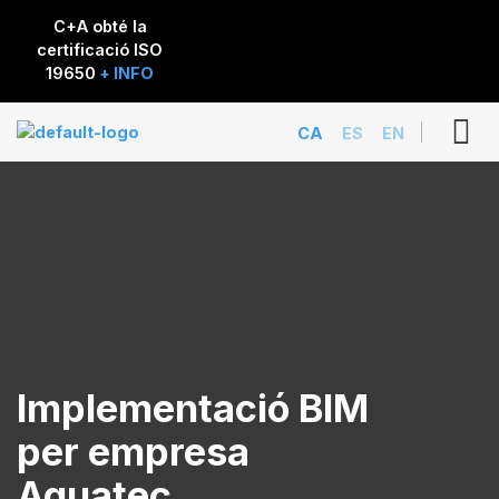
C+A obté la
certificació ISO
19650
+ INFO
CA
ES
EN
Implementació BIM
per empresa
Aquatec.