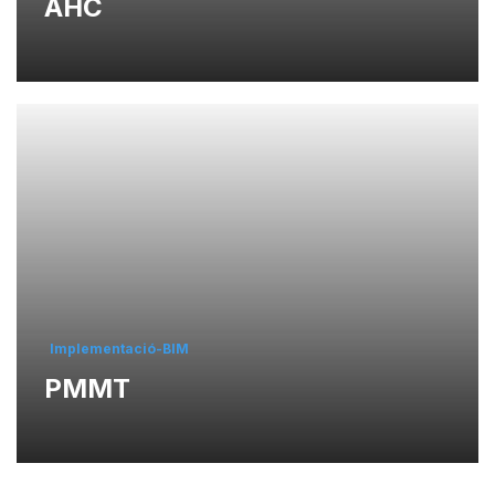
AHC
Implementació-BIM
PMMT