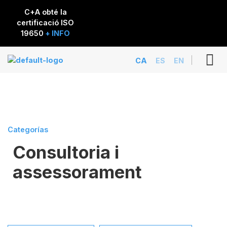
C+A obté la
certificació ISO
19650
+ INFO
CA
ES
EN
Categorías
Consultoria i
assessorament